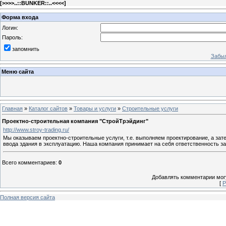
[
>>>>..::BUNKER::..<<<<
]
Форма входа
Логин:
Пароль:
запомнить
Забыл
Меню сайта
Главная
»
Каталог сайтов
»
Товары и услуги
»
Строительные услуги
Проектно-строительная компания "СтройТрэйдинг"
http://www.stroy-trading.ru/
Мы оказываем проектно-строительные услуги, т.е. выполняем проектирование, а зат
ввода здания в эксплуатацию. Наша компания принимает на себя ответственность за 
Всего комментариев
:
0
Добавлять комментарии могу
[
Р
Полная версия сайта