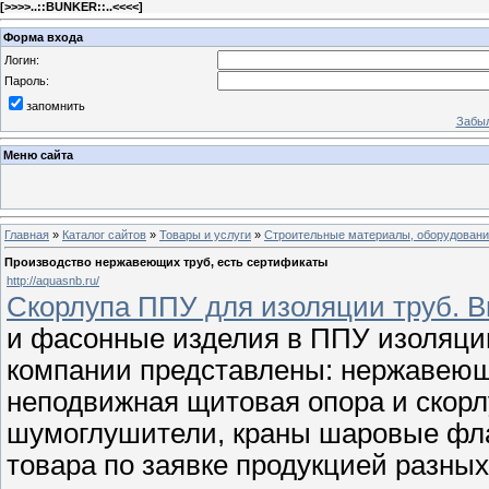
[
>>>>..::BUNKER::..<<<<
]
Форма входа
Логин:
Пароль:
запомнить
Забыл
Меню сайта
Главная
»
Каталог сайтов
»
Товары и услуги
»
Строительные материалы, оборудован
Производство нержавеющих труб, есть сертификаты
http://aquasnb.ru/
Скорлупа ППУ для изоляции труб. В
и фасонные изделия в ППУ изоляции
компании представлены: нержавеющ
неподвижная щитовая опора и скорл
шумоглушители, краны шаровые фла
товара по заявке продукцией разны