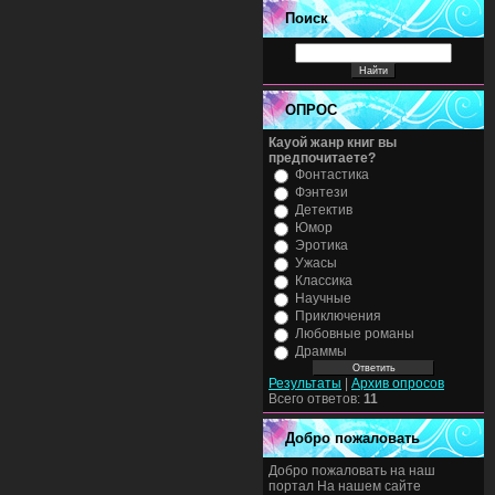
Поиск
ОПРОС
Кауой жанр книг вы
предпочитаете?
Фонтастика
Фэнтези
Детектив
Юмор
Эротика
Ужасы
Классика
Научные
Приключения
Любовные романы
Драммы
Результаты
|
Архив опросов
Всего ответов:
11
Добро пожаловать
Добро пожаловать на наш
портал На нашем сайте