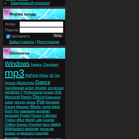
Ежедневный гороскоп
Форма входа
Логин:
Пароль:
запомнить
Забыл пароль
|
Регистрация
Облочкоо
Windows
Запись
Chromium
mp3
RePack
Игры
3D
3rd
Dance
Дискотека
Person
Зарубежная
action
Shooter
1st person
windows 7
club
Professional
гитара
Disco
Microsoft
Remix
Enterprise
Pop
super
звезды
жизнь
Simulator
Music
кино
Racing
Manager
mega
Rock
Pro
компании
интернет
женщина
Project
House
Collection
Trance
office
World
Latin
Lounge
книги
Chillout
Games
Premium
linux
Wallpapers
караоке
детектив
боевик
аудиокнига
комедия
видео