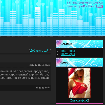
Пятница, 2026-08-07, 1:06 AM
Приветствую Вас
Гость
|
RSS
Ссылки
[
Добавить сайт
]
Партнеры
Партнеры
фото
2013-12-11, 10:22 AM
омпания КСМ предлагает продукцию,
елия, строительный кирпич, бетон,
 доставка на объект клиента. Наши
[
Девушки(xxx)
]