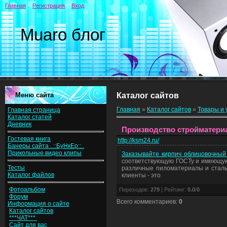
Главная
Регистрация
Вход
Muaro блог
Меню сайта
Каталог сайтов
Главная
»
Каталог сайтов
»
Товары и 
Главная страница
Каталог статей
Дневник
Производство стройматери
Гостевая книга
http://ksm24.ru/
Банеры сайта ..::БуНкЕр::..
Прикольные видео клипы
Заказывайте кирпич облицовочный
соответствующую ГОСТу и имеющую 
Тесты
различные пиломатериалы и стальн
Каталог файлов
клиенты - это
Фотоальбом
Переходов
:
279
|
Рейтинг
:
0.0
/
0
Форум
Всего комментариев
:
0
Информация о сайте
Каталог сайтов
***ЧАТ***
Сайт для вас