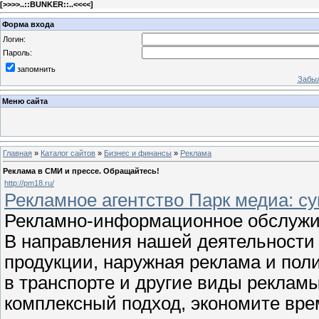
[
>>>>..::BUNKER::..<<<<
]
Форма входа
Логин:
Пароль:
запомнить
Забыл
Меню сайта
Главная
»
Каталог сайтов
»
Бизнес и финансы
»
Реклама
Реклама в СМИ и прессе. Обращайтесь!
http://pm18.ru/
Рекламное агентство Парк медиа: су
Рекламно-информационное обслужив
В направления нашей деятельности 
продукции, наружная реклама и поли
в транспорте и другие виды рекламы
комплексный подход, экономите вре