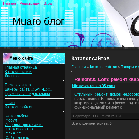
Главная
Регистрация
Вход
Muaro блог
Меню сайта
Каталог сайтов
Главная
»
Каталог сайтов
»
Товары и 
Главная страница
Каталог статей
Дневник
Remont05.Com: ремонт квар
Гостевая книга
http://www.remont05.com/
Банеры сайта ..::БуНкЕр::..
Прикольные видео клипы
Стильный ремонт домов недорого.
представляет Вашему вниманию ус
Тесты
квартирах, домах и офисах под к
Каталог файлов
функциональный ремонт с
Фотоальбом
Переходов
:
333
|
Рейтинг
:
0.0
/
0
Форум
Всего комментариев
:
0
Информация о сайте
Каталог сайтов
***ЧАТ***
Сайт для вас