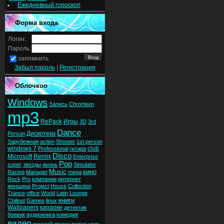
Ежедневный гороскоп
Форма входа
Логин:
Пароль:
запомнить
Забыл пароль
|
Регистрация
Облочкоо
Windows
Запись
Chromium
mp3
RePack
Игры
3D
3rd
Dance
Дискотека
Person
Зарубежная
action
Shooter
1st person
windows 7
club
Professional
гитара
Disco
Microsoft
Remix
Enterprise
Pop
super
звезды
жизнь
Simulator
Music
кино
Racing
Manager
mega
Rock
Pro
компании
интернет
женщина
Project
House
Collection
Trance
office
World
Latin
Lounge
книги
Chillout
Games
linux
Wallpapers
караоке
детектив
боевик
аудиокнига
комедия
видео