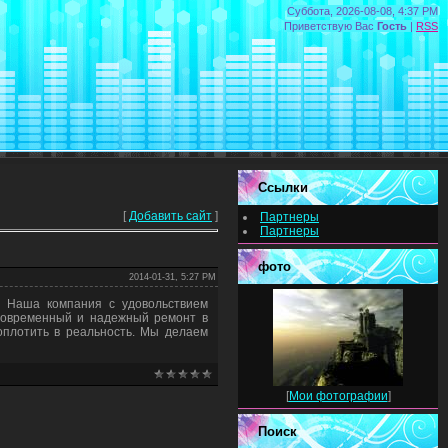
Суббота, 2026-08-08, 4:37 PM
Приветствую Вас
Гость
|
RSS
Ссылки
[
Добавить сайт
]
Партнеры
Партнеры
фото
2014-01-31, 5:27 PM
? Наша компания с удовольствием
 современный и надежный ремонт в
оплотить в реальность. Мы делаем
[
Мои фотографии
]
Поиск