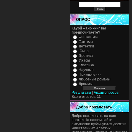
ОПРОС
Кауой жанр книг вы
предпочитаете?
Фонтастика
Фэнтези
Детектив
Юмор
Эротика
Ужасы
Классика
Научные
Приключения
Любовные романы
Драммы
Результаты
|
Архив опросов
Всего ответов:
11
Добро пожаловать
Добро пожаловать на наш
портал На нашем сайте
ежедневно публикуются десятки
качественных и свежих