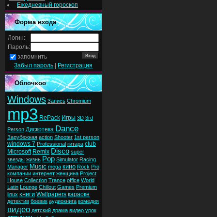
Ежедневный гороскоп
Форма входа
Логин:
Пароль:
запомнить
Забыл пароль
|
Регистрация
Облочкоо
Windows
Запись
Chromium
mp3
RePack
Игры
3D
3rd
Dance
Дискотека
Person
Зарубежная
action
Shooter
1st person
windows 7
club
Professional
гитара
Disco
Microsoft
Remix
super
Pop
звезды
жизнь
Simulator
Racing
Music
кино
Manager
mega
Rock
Pro
компании
интернет
женщина
Project
House
Collection
Trance
office
World
Latin
Lounge
Chillout
Games
Premium
книги
Wallpapers
караоке
linux
детектив
боевик
аудиокнига
комедия
видео
детский
драма
видео урок