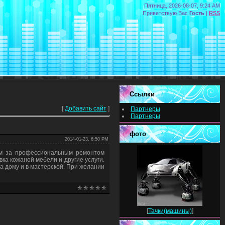
Пятница, 2026-08-07, 9:24 AM
Приветствую Вас
Гость
|
RSS
Ссылки
[
Добавить сайт
]
Партнеры
Партнеры
фото
2014-01-23, 6:50 PM
ам за профессиональным ремонтом
вка кожаной мебели и другие услуги.
а дому и в мастерской. При желании
[
Тачки(машины)
]