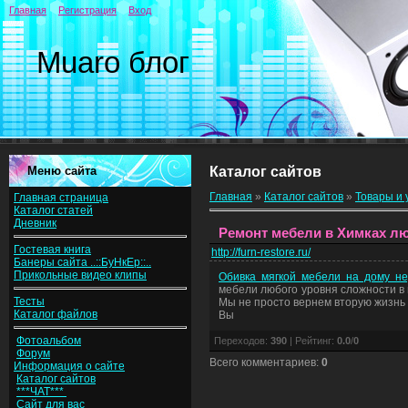
Главная
Регистрация
Вход
Muaro блог
Меню сайта
Каталог сайтов
Главная
»
Каталог сайтов
»
Товары и 
Главная страница
Каталог статей
Дневник
Ремонт мебели в Химках л
Гостевая книга
http://furn-restore.ru/
Банеры сайта ..::БуНкЕр::..
Прикольные видео клипы
Обивка мягкой мебели на дому не
мебели любого уровня сложности в г
Тесты
Мы не просто вернем вторую жизнь 
Каталог файлов
Вы
Фотоальбом
Переходов
:
390
|
Рейтинг
:
0.0
/
0
Форум
Всего комментариев
:
0
Информация о сайте
Каталог сайтов
***ЧАТ***
Сайт для вас