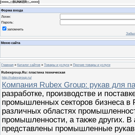
[
>>>>..::BUNKER::..<<<<
]
Форма входа
Логин:
Пароль:
запомнить
Забыл
Меню сайта
Главная
»
Каталог сайтов
»
Товары и услуги
»
Прочие товары и услуги
Rubexgroup.Ru: пластина техническая
http://rubexgroup.ru/
Компания Rubex Group: рукав для п
разработке, производстве и поставк
промышленных секторов бизнеса в 
различных областях промышленност
промышленности, а также других. В
представлены промышленные рукав