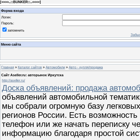
[
>>>>..::BUNKER::..<<<<
]
Форма входа
Логин:
Пароль:
запомнить
Забыл
Меню сайта
Главная
»
Каталог сайтов
»
Автомобили
»
Авто - купля/продажа
Сайт Aseller.ru: авторынок Иркутска
http://aseller.ru/
Доска объявлений: продажа автомо
объявлений автомобильной тематики
мы собрали огромную базу легковых
регионов России. Есть возможность
телефон или же начать переписку че
информацию благодаря простой сис