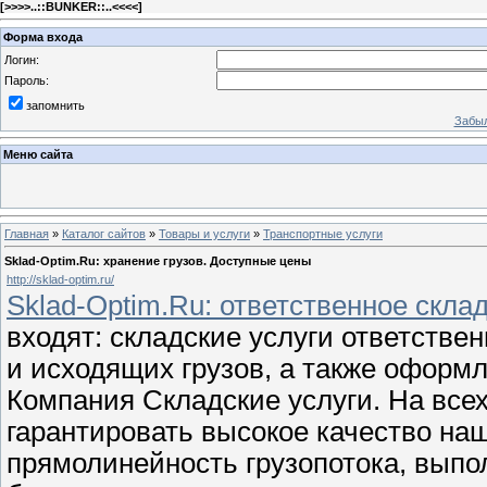
[
>>>>..::BUNKER::..<<<<
]
Форма входа
Логин:
Пароль:
запомнить
Забыл
Меню сайта
Главная
»
Каталог сайтов
»
Товары и услуги
»
Транспортные услуги
Sklad-Optim.Ru: хранение грузов. Доступные цены
http://sklad-optim.ru/
Sklad-Optim.Ru: ответственное скла
входят: складские услуги ответстве
и исходящих грузов, а также оформ
Компания Складские услуги. На все
гарантировать высокое качество на
прямолинейность грузопотока, выпо