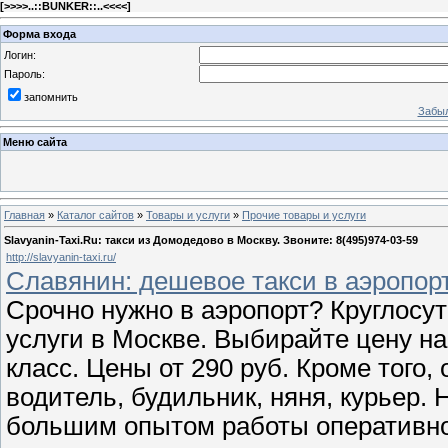
[
>>>>..::BUNKER::..<<<<
]
Форма входа
Логин:
Пароль:
запомнить
Забыл
Меню сайта
Главная
»
Каталог сайтов
»
Товары и услуги
»
Прочие товары и услуги
Slavyanin-Taxi.Ru: такси из Домодедово в Москву. Звоните: 8(495)974-03-59
http://slavyanin-taxi.ru/
Славянин: дешевое такси в аэропорт
Срочно нужно в аэропорт? Круглосут
услуги в Москве. Выбирайте цену на
класс. Цены от 290 руб. Кроме того,
водитель, будильник, няня, курьер
большим опытом работы оперативно 