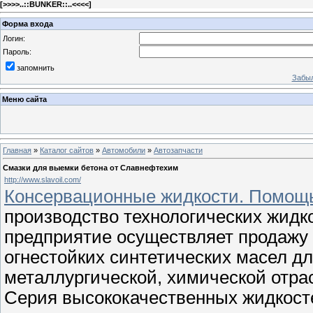
[
>>>>..::BUNKER::..<<<<
]
Форма входа
Логин:
Пароль:
запомнить
Забыл
Меню сайта
Главная
»
Каталог сайтов
»
Автомобили
»
Автозапчасти
Смазки для выемки бетона от Славнефтехим
http://www.slavoil.com/
Консервационные жидкости. Помощь
производство технологических жидк
предприятие осуществляет продажу
огнестойких синтетических масел д
металлургической, химической отра
Серия высококачественных жидкост