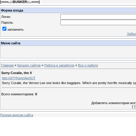
[
>>>>..::BUNKER::..<<<<
]
Форма входа
Логин:
Пароль:
запомнить
Забыл
Меню сайта
Главная
»
Каталог сайтов
»
Работа и заработок
»
Все о работе
Sorry Coralie, the V
http://dYYKwnnAwXUT
Sorry Coralie, the Vernon Lee one looks like bagpipes. Which are pretty horrific musicall
Всего комментариев
:
0
Добавлять комментарии могу
[
Р
Полная версия сайта