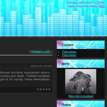
Пятница, 2026-08-07, 12:29 PM
Приветствую Вас
Гость
|
RSS
Ссылки
[
Добавить сайт
]
Партнеры
Партнеры
фото
2013-12-12, 6:34 PM
агазин Ivrn.Mobi предлагает купить
ессуары для Apple. Помимо продажи
водится по городу. Наши менеджеры
[
Мои фотографии
]
Поиск