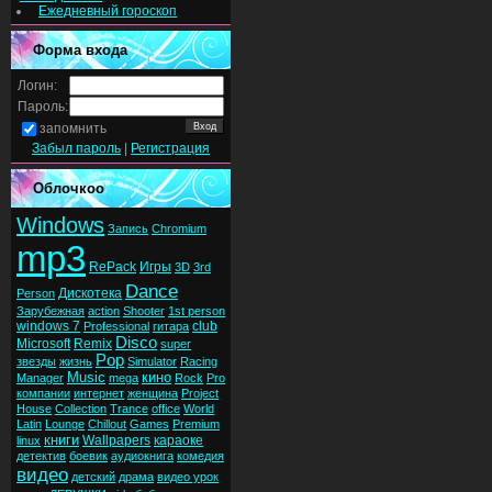
Ежедневный гороскоп
Форма входа
Логин:
Пароль:
запомнить
Забыл пароль
|
Регистрация
Облочкоо
Windows
Запись
Chromium
mp3
RePack
Игры
3D
3rd
Dance
Дискотека
Person
Зарубежная
action
Shooter
1st person
windows 7
club
Professional
гитара
Disco
Microsoft
Remix
super
Pop
звезды
жизнь
Simulator
Racing
Music
кино
Manager
mega
Rock
Pro
компании
интернет
женщина
Project
House
Collection
Trance
office
World
Latin
Lounge
Chillout
Games
Premium
книги
Wallpapers
караоке
linux
детектив
боевик
аудиокнига
комедия
видео
детский
драма
видео урок