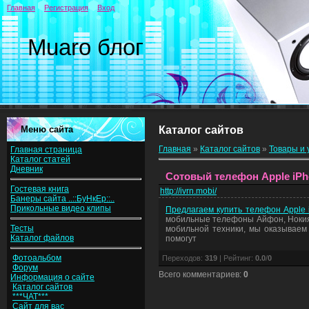
Главная
Регистрация
Вход
Muaro блог
Меню сайта
Каталог сайтов
Главная
»
Каталог сайтов
»
Товары и 
Главная страница
Каталог статей
Дневник
Сотовый телефон Apple iPh
Гостевая книга
http://ivrn.mobi/
Банеры сайта ..::БуНкЕр::..
Прикольные видео клипы
Предлагаем купить телефон Apple 
мобильные телефоны Айфон, Нокия,
Тесты
мобильной техники, мы оказываем 
Каталог файлов
помогут
Фотоальбом
Переходов
:
319
|
Рейтинг
:
0.0
/
0
Форум
Всего комментариев
:
0
Информация о сайте
Каталог сайтов
***ЧАТ***
Сайт для вас