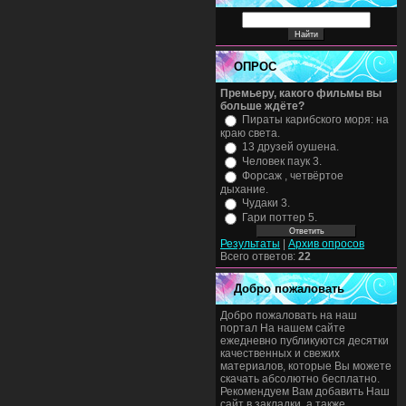
ОПРОС
Премьеру, какого фильмы вы
больше ждёте?
Пираты карибского моря: на
краю света.
13 друзей оушена.
Человек паук 3.
Форсаж , четвёртое
дыхание.
Чудаки 3.
Гари поттер 5.
Результаты
|
Архив опросов
Всего ответов:
22
Добро пожаловать
Добро пожаловать на наш
портал На нашем сайте
ежедневно публикуются десятки
качественных и свежих
материалов, которые Вы можете
скачать абсолютно бесплатно.
Рекомендуем Вам добавить Наш
сайт в закладки, а также