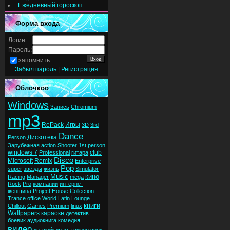
Ежедневный гороскоп
Форма входа
Логин:
Пароль:
запомнить
Забыл пароль
|
Регистрация
Облочкоо
Windows
Запись
Chromium
mp3
RePack
Игры
3D
3rd
Dance
Дискотека
Person
Зарубежная
action
Shooter
1st person
windows 7
club
Professional
гитара
Disco
Microsoft
Remix
Enterprise
Pop
super
звезды
жизнь
Simulator
Music
кино
Racing
Manager
mega
Rock
Pro
компании
интернет
женщина
Project
House
Collection
Trance
office
World
Latin
Lounge
книги
Chillout
Games
Premium
linux
Wallpapers
караоке
детектив
боевик
аудиокнига
комедия
видео