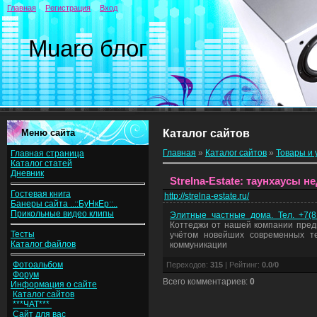
Главная
Регистрация
Вход
Muaro блог
Меню сайта
Каталог сайтов
Главная
»
Каталог сайтов
»
Товары и 
Главная страница
Каталог статей
Дневник
Strelna-Estate: таунхаусы 
Гостевая книга
http://strelna-estate.ru/
Банеры сайта ..::БуНкЕр::..
Прикольные видео клипы
Элитные частные дома. Тел. +7(8
Коттеджи от нашей компании предн
Тесты
учётом новейших современных т
Каталог файлов
коммуникации
Фотоальбом
Переходов
:
315
|
Рейтинг
:
0.0
/
0
Форум
Всего комментариев
:
0
Информация о сайте
Каталог сайтов
***ЧАТ***
Сайт для вас