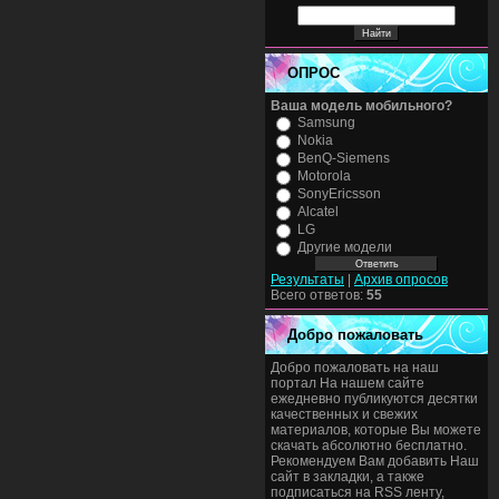
ОПРОС
Ваша модель мобильного?
Samsung
Nokia
BenQ-Siemens
Motorola
SonyEricsson
Alcatel
LG
Другие модели
Результаты
|
Архив опросов
Всего ответов:
55
Добро пожаловать
Добро пожаловать на наш
портал На нашем сайте
ежедневно публикуются десятки
качественных и свежих
материалов, которые Вы можете
скачать абсолютно бесплатно.
Рекомендуем Вам добавить Наш
сайт в закладки, а также
подписаться на RSS ленту,