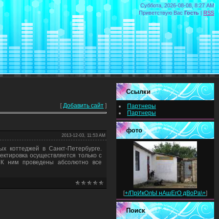
Суббота, 2026-08-08, 8:27 AM
Приветствую Вас
Гость
|
RSS
Ссылки
[
Добавить сайт
]
Партнеры
Партнеры
фото
2013-12-03, 11:53 AM
ных коттеджей в Санкт-Петербурге.
ектировка осуществляется только с
 К ним проведены абсолютно все
[
+/ПрИкОлЫ нАшЕгО дВоРа\+
]
Поиск