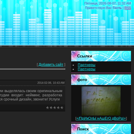
Пятница, 2026-08-07, 11:32 AM
Приветствую Вас
Гость
|
RSS
Ссылки
[
Добавить сайт
]
Партнеры
Партнеры
фото
2014-02-06, 10:43 AM
нии выделялась своим оригинальным
удии входит: нейминг, разработка
я срочный дизайн, звоните! Услуги
[
+/ПрИкОлЫ нАшЕгО дВоРа\+
]
Поиск