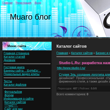
Главная
Регистрация
Вход
Muaro блог
Меню сайта
Каталог сайтов
Главная
»
Каталог сайтов
»
Бизнес и
Главная страница
Каталог статей
Дневник
Studio-L.Ru: разработка н
Гостевая книга
http://www.studio-l.ru/
Банеры сайта ..::БуНкЕр::..
Прикольные видео клипы
Студия Эль: создание логотипа для 
дизайном? Профессиональная студ
Тесты
фирменного стиля, а также дизайн 
Каталог файлов
Переходов
:
487
|
Рейтинг
:
0.0
/
0
Фотоальбом
Всего комментариев
:
0
Форум
Информация о сайте
Каталог сайтов
***ЧАТ***
Сайт для вас