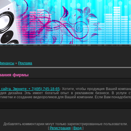
 финансы
»
Реклама
азвания фирмы
сайта. Звоните: + 7(495) 745-18-65
- Хотите, чтобы продукция Вашей компа
ия дизайна Эль имеет богатый опыт в рекламном бизнесе. В услуги ст
этикетки и создание видеороликов для Вашей компании. Если Вам понадобилс
Добавлять комментарии могут только зарегистрированные пользователи.
[
Регистрация
|
Вход
]