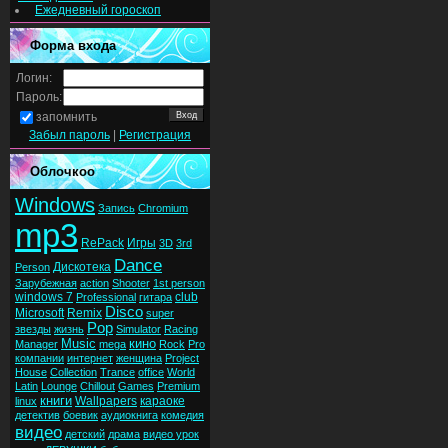
Ежедневный гороскоп
Форма входа
Логин:
Пароль:
запомнить
Забыл пароль
|
Регистрация
Облочкоо
Windows
Запись
Chromium
mp3
RePack
Игры
3D
3rd
Dance
Дискотека
Person
Зарубежная
action
Shooter
1st person
windows 7
club
Professional
гитара
Disco
Microsoft
Remix
super
Pop
звезды
жизнь
Simulator
Racing
Music
кино
Manager
mega
Rock
Pro
компании
интернет
женщина
Project
House
Collection
Trance
office
World
Latin
Lounge
Chillout
Games
Premium
книги
Wallpapers
караоке
linux
детектив
боевик
аудиокнига
комедия
видео
детский
драма
видео урок