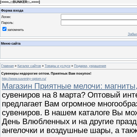
[
>>>>..::BUNKER::..<<<<
]
Форма входа
Логин:
Пароль:
запомнить
Забыл
Меню сайта
Главная
»
Каталог сайтов
»
Товары и услуги
»
Подарки, украшения
Сувениры недорогие оптом. Приятных Вам покупок!
http://www.suveniry-optom.ru/
Магазин Приятные мелочи: магниты
сувениров на 8 марта? Оптовый инт
предлагает Вам огромное многообра
сувениров. В нашем каталоге Вы мож
День Влюбленных и на другие празд
ангелочки и воздушные шары, а так