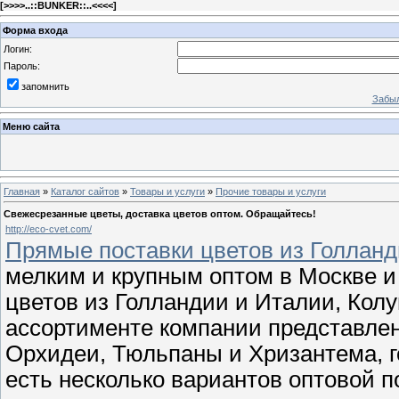
[
>>>>..::BUNKER::..<<<<
]
Форма входа
Логин:
Пароль:
запомнить
Забыл
Меню сайта
Главная
»
Каталог сайтов
»
Товары и услуги
»
Прочие товары и услуги
Свежесрезанные цветы, доставка цветов оптом. Обращайтесь!
http://eco-cvet.com/
Прямые поставки цветов из Голлан
мелким и крупным оптом в Москве и
цветов из Голландии и Италии, Колу
ассортименте компании представлен
Орхидеи, Тюльпаны и Хризантема, г
есть несколько вариантов оптовой п