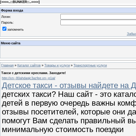
[
>>>>..::BUNKER::..<<<<
]
Форма входа
Логин:
Пароль:
запомнить
Забыл
Меню сайта
Главная
»
Каталог сайтов
»
Товары и услуги
»
Транспортные услуги
Такси с детскими креслами. Заходите!
http://xn--80ahdaqjc3azfee.xn--p1ai/
Детское такси - отзывы найдете на 
детских такси? Наш сайт - это катал
детей в первую очередь важны комфо
отзывы посетителей, которые они 
помогут Вам сделать правильный вы
минимальную стоимость поездки