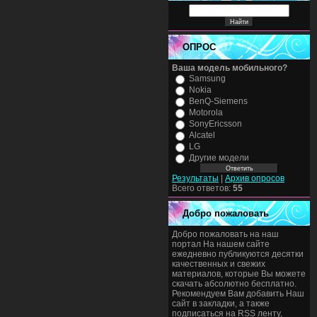
ОПРОС
Ваша модель мобильного?
Samsung
Nokia
BenQ-Siemens
Motorola
SonyEricsson
Alcatel
LG
Другие модели
Результаты
|
Архив опросов
Всего ответов:
55
Добро пожаловать
Добро пожаловать на наш
портал На нашем сайте
ежедневно публикуются десятки
качественных и свежих
материалов, которые Вы можете
скачать абсолютно бесплатно.
Рекомендуем Вам добавить Наш
сайт в закладки, а также
подписаться на RSS ленту,