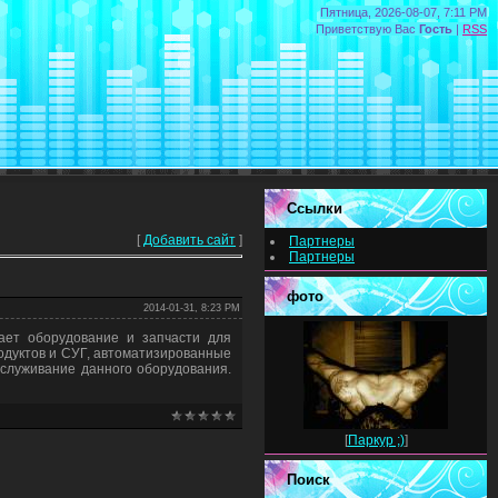
Пятница, 2026-08-07, 7:11 PM
Приветствую Вас
Гость
|
RSS
Ссылки
[
Добавить сайт
]
Партнеры
Партнеры
фото
2014-01-31, 8:23 PM
ает оборудование и запчасти для
одуктов и СУГ, автоматизированные
бслуживание данного оборудования.
[
Паркур ;)
]
Поиск