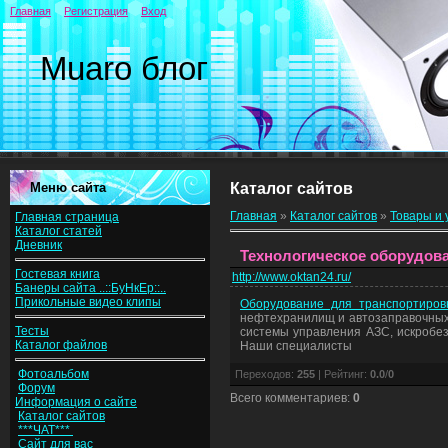
Главная
Регистрация
Вход
Muaro блог
Меню сайта
Каталог сайтов
Главная
»
Каталог сайтов
»
Товары и 
Главная страница
Каталог статей
Дневник
Технологическое оборудова
Гостевая книга
http://www.oktan24.ru/
Банеры сайта ..::БуНкЕр::..
Прикольные видео клипы
Оборудование для транспортиров
нефтехранилищ и автозаправочных 
Тесты
системы управления АЗС, искробез
Каталог файлов
Наши специалисты
Фотоальбом
Переходов
:
255
|
Рейтинг
:
0.0
/
0
Форум
Всего комментариев
:
0
Информация о сайте
Каталог сайтов
***ЧАТ***
Сайт для вас