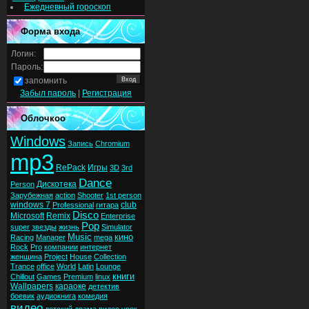
Ежедневный гороскоп
Форма входа
Логин:
Пароль:
запомнить
Забыл пароль
|
Регистрация
Облочкоо
Windows
Запись
Chromium
mp3
RePack
Игры
3D
3rd
Dance
Дискотека
Person
Зарубежная
action
Shooter
1st person
windows 7
club
Professional
гитара
Disco
Microsoft
Remix
Enterprise
Pop
super
звезды
жизнь
Simulator
Music
кино
Racing
Manager
mega
Rock
Pro
компании
интернет
женщина
Project
House
Collection
Trance
office
World
Latin
Lounge
книги
Chillout
Games
Premium
linux
Wallpapers
караоке
детектив
боевик
аудиокнига
комедия
видео