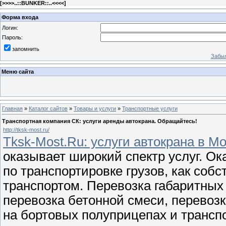
[
>>>>..::BUNKER::..<<<<
]
Форма входа
Логин:
Пароль:
запомнить
Забыл
Меню сайта
Главная
»
Каталог сайтов
»
Товары и услуги
»
Транспортные услуги
Транспортная компания СК: услуги аренды автокрана. Обращайтесь!
http://tksk-most.ru/
Tksk-Most.Ru: услуги автокрана в М
оказывает широкий спектр услуг. О
по транспортировке грузов, как соб
транспортом. Перевозка габаритных 
перевозка бетонной смеси, перевозк
на бортовых полуприцепах и трансп