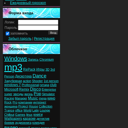
Ежедневный гороскоп
Форма входа
Логин:
Пароль:
запомнить
Забыл пароль
|
Регистрация
Облочкоо
Windows
Запись
Chromium
mp3
RePack
Игры
3D
3rd
Dance
Дискотека
Person
Зарубежная
action
Shooter
1st person
windows 7
club
Professional
гитара
Disco
Microsoft
Remix
Enterprise
Pop
super
звезды
жизнь
Simulator
Music
кино
Racing
Manager
mega
Rock
Pro
компании
интернет
женщина
Project
House
Collection
Trance
office
World
Latin
Lounge
книги
Chillout
Games
linux
Wallpapers
караоке
детектив
боевик
аудиокнига
комедия
видео