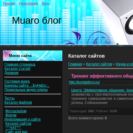
Главная
Регистрация
Вход
Muaro блог
Меню сайта
Каталог сайтов
Главная
»
Каталог сайтов
»
Наука и о
Главная страница
Каталог статей
Дневник
Тренинг эффективного общен
Гостевая книга
http://kontaktiruy.ru/
Банеры сайта ..::БуНкЕр::..
Прикольные видео клипы
Центр Эффективное общение: бизн
знакомства с противоположным п
Тесты
тренинги саморазвития и самопозн
Каталог файлов
успеха, Соблазнения
Фотоальбом
Переходов
:
568
|
Рейтинг
:
0.0
/
0
Форум
Всего комментариев
:
0
Информация о сайте
Каталог сайтов
***ЧАТ***
Сайт для вас