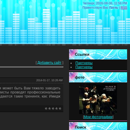
Четверг, 2026-08-06, 11:56 PM
Приветствую Вас
Гость
|
RSS
Ссылки
[
Добавить сайт
]
Партнеры
Партнеры
фото
2014-01-17, 10:26 AM
и может быть Вам тяжело заводить
листы проводят профессиональные
даются такие тренинги, как: Имидж
[
Мои фотографии
]
Поиск