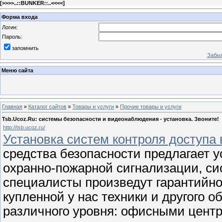
[
>>>>..::BUNKER::..<<<<
]
Форма входа
Логин:
Пароль:
запомнить
Забыл
Меню сайта
Главная
»
Каталог сайтов
»
Товары и услуги
»
Прочие товары и услуги
Tsb.Ucoz.Ru: системы безопасности и видеонаблюдения - установка. Звоните!
http://tsb.ucoz.ru/
Установка систем контроля доступа в
средства безопасности предлагает 
охранно-пожарной сигнализации, с
специалисты произведут гарантийно
купленной у нас техники и другого 
различного уровня: офисными цент