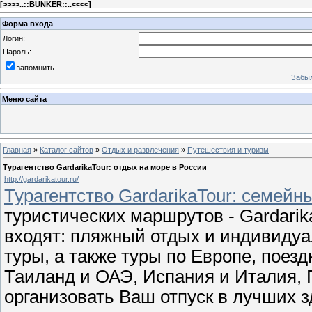
[
>>>>..::BUNKER::..<<<<
]
Форма входа
Логин:
Пароль:
запомнить
Забыл
Меню сайта
Главная
»
Каталог сайтов
»
Отдых и развлечения
»
Путешествия и туризм
Турагентство GardarikaTour: отдых на море в России
http://gardarikatour.ru/
Турагентство GardarikaTour: семейн
туристических маршрутов - Gardari
входят: пляжный отдых и индивидуа
туры, а также туры по Европе, поезд
Таиланд и ОАЭ, Испания и Италия, 
организовать Ваш отпуск в лучших з