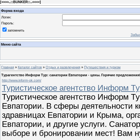
[
>>>>..::BUNKER::..<<<<
]
Форма входа
Логин:
Пароль:
запомнить
Забыл
Меню сайта
Главная
»
Каталог сайтов
»
Отдых и развлечения
»
Путешествия и туризм
Турагентство Информ Тур: санатории Евпатории - цены. Горячие предложения
http://www.inform-ok.com/
Туристическое агентство Информ Ту
Туристическое агентство Информ Ту
Евпатории. В сферы деятельности к
здравницах Евпатории и Крыма, орг
Евпатории, и другие услуги. Санато
выборе и бронировании мест! Вам н