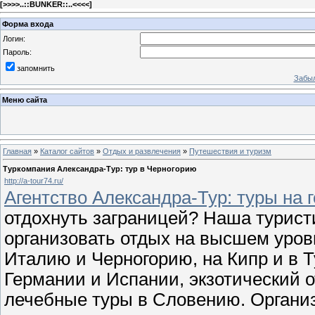
[
>>>>..::BUNKER::..<<<<
]
Форма входа
Логин:
Пароль:
запомнить
Забыл
Меню сайта
Главная
»
Каталог сайтов
»
Отдых и развлечения
»
Путешествия и туризм
Туркомпания Александра-Тур: тур в Черногорию
http://a-tour74.ru/
Агентство Александра-Тур: туры на
отдохнуть заграницей? Наша турис
организовать отдых на высшем уров
Италию и Черногорию, на Кипр и в 
Германии и Испании, экзотический о
лечебные туры в Словению. Организ