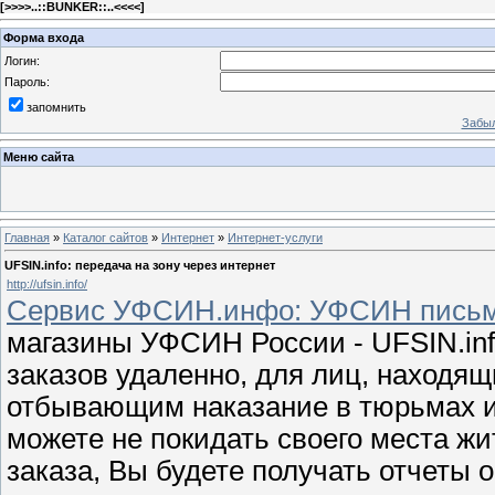
[
>>>>..::BUNKER::..<<<<
]
Форма входа
Логин:
Пароль:
запомнить
Забыл
Меню сайта
Главная
»
Каталог сайтов
»
Интернет
»
Интернет-услуги
UFSIN.info: передача на зону через интернет
http://ufsin.info/
Сервис УФСИН.инфо: УФСИН письмо
магазины УФСИН России - UFSIN.in
заказов удаленно, для лиц, находя
отбывающим наказание в тюрьмах и
можете не покидать своего места ж
заказа, Вы будете получать отчеты 