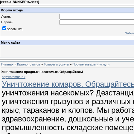
[
>>>>..::BUNKER::..<<<<
]
Форма входа
Логин:
Пароль:
запомнить
Забыл
Меню сайта
Главная
»
Каталог сайтов
»
Товары и услуги
»
Прочие товары и услуги
Уничтожение вредных насекомых. Обращайтесь!
http://atamus.ru/
Уничтожение комаров. Обращайтесь
уничтожения насекомых? Дезстанци
уничтожения грызунов и различных 
крыс, тараканов и клопов. Мы работ
здравоохранение, дошкольные и уч
промышленность складские помеще