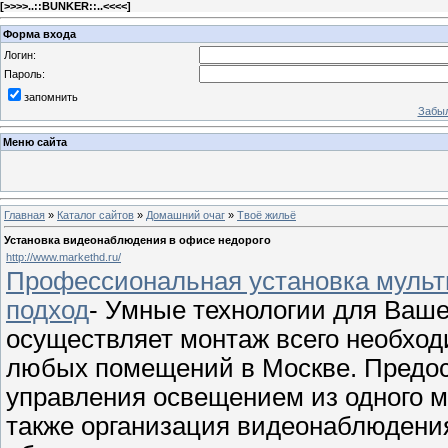
[
>>>>..::BUNKER::..<<<<
]
Форма входа
Логин:
Пароль:
запомнить
Забыл
Меню сайта
Главная
»
Каталог сайтов
»
Домашний очаг
»
Твоё жильё
Установка видеонаблюдения в офисе недорого
http://www.markethd.ru/
Профессиональная установка муль
подход
- Умные технологии для Ваше
осуществляет монтаж всего необхо
любых помещений в Москве. Предос
управления освещением из одного м
также организация видеонаблюдения