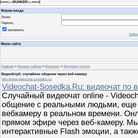
[
>>>>..::BUNKER::..<<<<
]
Форма входа
Логин:
Пароль:
запомнить
Забыл
Меню сайта
Главная
»
Каталог сайтов
»
Интернет
»
Интернет-услуги
ВидеоКлуб: случайное общение через веб-камеру
http://www.videochat-sosedka.ru/
Videochat-Sosedka.Ru: видеочат по 
Случайный видеочат online - Videoc
общение с реальными людьми, еще 
вебкамеру в реальном времени. Онл
прямом эфире через веб-камеру. М
интерактивные Flash эмоции, а такж