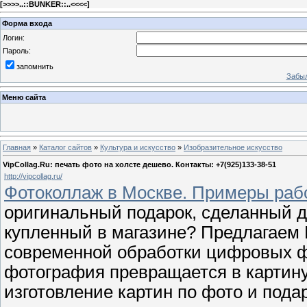
[
>>>>..::BUNKER::..<<<<
]
Форма входа
Логин:
Пароль:
запомнить
Забыл
Меню сайта
Главная
»
Каталог сайтов
»
Культура и искусство
»
Изобразительное искусство
VipCollag.Ru: печать фото на холсте дешево. Контакты: +7(925)133-38-51
http://vipcollag.ru/
Фотоколлаж в Москве. Примеры рабо
оригинальный подарок, сделанный дл
купленный в магазине? Предлагаем
современной обработки цифровых ф
фотография превращается в картину
изготовление картин по фото и пода