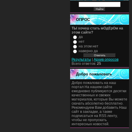
ОПРОС
ТЫ хочеш стать мОдЕрОм на
этом сайте?
да
нет
на этом нет
наверно да
Результаты
|
Архив опросов
Всего ответов:
25
Добро пожаловать
Добро пожаловать на наш
портал На нашем сайте
ежедневно публикуются десятки
качественных и свежих
материалов, которые Вы можете
скачать абсолютно бесплатно.
Рекомендуем Вам добавить Наш
сайт в закладки, а также
подписаться на RSS ленту,
чтобы не пропускать
интересных новостей.