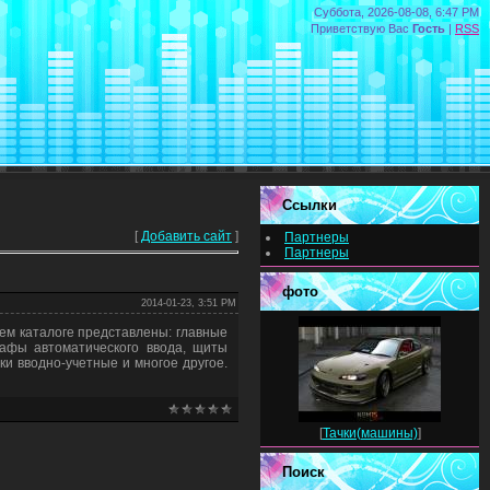
Суббота, 2026-08-08, 6:47 PM
Приветствую Вас
Гость
|
RSS
Ссылки
[
Добавить сайт
]
Партнеры
Партнеры
фото
2014-01-23, 3:51 PM
шем каталоге представлены: главные
афы автоматического ввода, щиты
и вводно-учетные и многое другое.
[
Тачки(машины)
]
Поиск