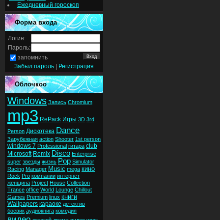
Ежедневный гороскоп
Форма входа
Логин:
Пароль:
запомнить
Забыл пароль
|
Регистрация
Облочкоо
Windows
Запись
Chromium
mp3
RePack
Игры
3D
3rd
Dance
Дискотека
Person
Зарубежная
action
Shooter
1st person
windows 7
club
Professional
гитара
Disco
Microsoft
Remix
Enterprise
Pop
super
звезды
жизнь
Simulator
Music
кино
Racing
Manager
mega
Rock
Pro
компании
интернет
женщина
Project
House
Collection
Trance
office
World
Lounge
Chillout
книги
Games
Premium
linux
Wallpapers
караоке
детектив
боевик
аудиокнига
комедия
видео