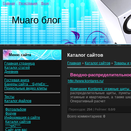
Главная
Регистрация
Вход
Muaro блог
Меню сайта
Каталог сайтов
Главная
»
Каталог сайтов
»
Товары и 
Главная страница
Каталог статей
Дневник
Вводно-распределительное у
Гостевая книга
http://www.kontares.ru/
Банеры сайта ..::БуНкЕр::..
Прикольные видео клипы
Компания Kontares: этажные щиты.
распределительные щиты, пункты
Тесты
этажные и квартирные, а также шк
Каталог файлов
Оперативный расчет
Фотоальбом
Переходов
:
254
|
Рейтинг
:
0.0
/
0
Форум
Всего комментариев
:
0
Информация о сайте
Каталог сайтов
***ЧАТ***
Сайт для вас