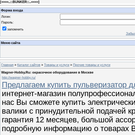
[
>>>>..::BUNKER::..<<<<
]
Форма входа
Логин:
Пароль:
запомнить
Забыл
Меню сайта
Главная
»
Каталог сайтов
»
Товары и услуги
»
Прочие товары и услуги
Wagner-Hobby.Ru: окрасочное оборудование в Москве
http://wagner-hobby.ru/
Предлагаем купить пульверизатор дл
интернет-магазин полупрофессионал
нас Вы сможете купить электрическ
валики с принудительной подачей к
гарантия 12 месяцев, большой ассор
подробную информацию о товарах В