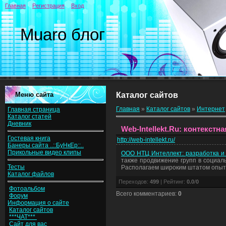
Главная
Регистрация
Вход
Muaro блог
Меню сайта
Каталог сайтов
Главная
»
Каталог сайтов
»
Интернет
Главная страница
Каталог статей
Дневник
Web-Intellekt.Ru: контекст
Гостевая книга
http://web-intellekt.ru/
Банеры сайта ..::БуНкЕр::..
Прикольные видео клипы
ООО НТЦ Интеллект: разработка и
также продвижение групп в социаль
Тесты
Располагаем широким штатом опыт
Каталог файлов
Переходов
:
499
|
Рейтинг
:
0.0
/
0
Фотоальбом
Всего комментариев
:
0
Форум
Информация о сайте
Каталог сайтов
***ЧАТ***
Сайт для вас