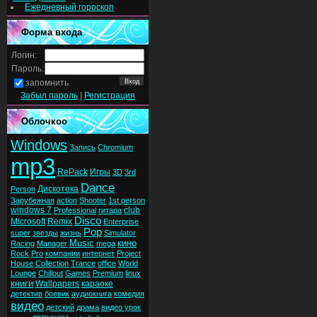
Ежедневный гороскоп
Форма входа
Логин:
Пароль:
запомнить
Забыл пароль
|
Регистрация
Облочкоо
Windows
Запись
Chromium
mp3
RePack
Игры
3D
3rd
Dance
Дискотека
Person
Зарубежная
action
Shooter
1st person
windows 7
club
Professional
гитара
Disco
Microsoft
Remix
Enterprise
Pop
super
звезды
жизнь
Simulator
Music
кино
Racing
Manager
mega
Rock
Pro
компании
интернет
Project
House
Collection
Trance
office
World
Lounge
Chillout
Games
Premium
linux
книги
Wallpapers
караоке
детектив
боевик
аудиокнига
комедия
видео
детский
драма
видео урок