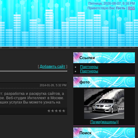
Пятница, 2026-08-07, 6:16 PM
Приветствую Вас
Гость
|
RSS
Ссылки
[
Добавить сайт
]
Партнеры
Партнеры
фото
2014-01-26, 5:32 PM
: разработка и раскрутка сайтов, а
ое. Веб-студия Интеллект в Москве.
ших услугах Вы можете узнать на
[
Тачки(машины)
]
Поиск