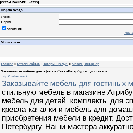
[
>>>>..::BUNKER::..<<<<
]
Форма входа
Логин:
Пароль:
запомнить
Забыл
Меню сайта
Главная
»
Каталог сайтов
»
Товары и услуги
»
Мебель, интерьер
Заказывайте мебель для офиса в Санкт-Петербурге с доставкой
http://mebelnw.ru/
Заказывайте мебель для гостиных 
стильную мебель в магазине Атрибут
мебель для детей, комплекты для сп
кресла-качалки и мебель для домаш
приобретения мебели в кредит. Дос
Петербургу. Наши мастера аккуратн