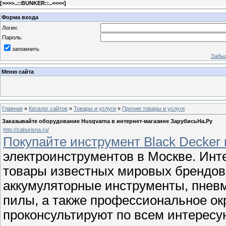
[
>>>>..::BUNKER::..<<<<
]
Форма входа
Логин:
Пароль:
запомнить
Забыл
Меню сайта
Главная
»
Каталог сайтов
»
Товары и услуги
»
Прочие товары и услуги
Заказывайте оборудование Husqvarna в интернет-магазине ЗарубисьНа.Ру
http://zaburisna.ru/
Покупайте инструмент Black Decker 
электроинструментов в Москве. Инт
товары известных мировых брендов
аккумуляторные инструменты, пневм
пилы, а также профессиональное о
проконсультируют по всем интересу