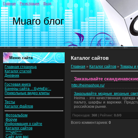
Главная
Регистрация
Вход
Muaro блог
Меню сайта
Каталог сайтов
Главная
»
Каталог сайтов
»
Товары и 
Главная страница
Каталог статей
Дневник
Заказывайте скандинавские
Гостевая книга
http://heimashop.ru/
Банеры сайта ..::БуНкЕр::..
Прикольные видео клипы
Заказывайте модные вязаные свит
Heima - это качественная одежда 
Тесты
пальто, шарфы и варежки. Предста
Каталог файлов
российском рынке.
Фотоальбом
Переходов
:
368
|
Рейтинг
:
0.0
/
0
Форум
Всего комментариев
:
0
Информация о сайте
Каталог сайтов
***ЧАТ***
Сайт для вас