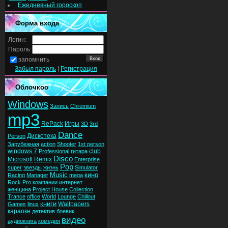
Ежедневный гороскоп
Форма входа
Логин:
Пароль:
запомнить
Забыл пароль
|
Регистрация
Облочкоо
Windows
Запись
Chromium
mp3
RePack
Игры
3D
3rd
Dance
Дискотека
Person
Зарубежная
action
Shooter
1st person
windows 7
club
Professional
гитара
Disco
Microsoft
Remix
Enterprise
Pop
super
звезды
жизнь
Simulator
Music
кино
Racing
Manager
mega
Rock
Pro
компании
интернет
женщина
Project
House
Collection
Trance
office
World
Lounge
Chillout
книги
Wallpapers
Games
linux
караоке
детектив
боевик
видео
аудиокнига
комедия