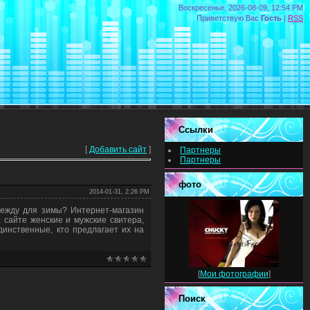
Воскресенье, 2026-08-09, 12:54 PM
Приветствую Вас
Гость
|
RSS
Ссылки
[
Добавить сайт
]
Партнеры
Партнеры
фото
2014-01-31, 2:26 PM
дежду для зимы? Интернет-магазин
 сайте женские и мужские свитера,
динственные, кто предлагает их на
[
Мои фотографии
]
Поиск