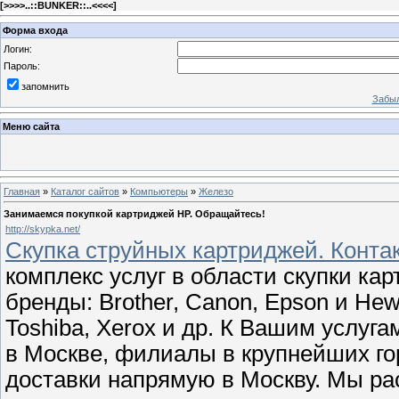
[
>>>>..::BUNKER::..<<<<
]
Форма входа
Логин:
Пароль:
запомнить
Забыл
Меню сайта
Главная
»
Каталог сайтов
»
Компьютеры
»
Железо
Занимаемся покупкой картриджей HP. Обращайтесь!
http://skypka.net/
Скупка струйных картриджей. Контак
комплекс услуг в области скупки ка
бренды: Brother, Canon, Epson и Hew
Toshiba, Xerox и др. К Вашим услуга
в Москве, филиалы в крупнейших го
доставки напрямую в Москву. Мы ра