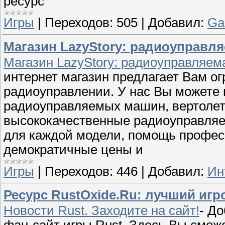
ресурс
Игры
|
Переходов:
505
|
Добавил:
Ga
Магазин LazyStorу: радиоуправл
Магазин LazyStorу: радиоуправляема
интернет магазин предлагает Вам о
радиоуправлении. У нас Вы можете
радиоуправляемых машин, вертолетов
высококачественные радиоуправляе
для каждой модели, помощь профес
демократичные цены и
Игры
|
Переходов:
446
|
Добавил:
Ин
Ресурс RustOxide.Ru: лучший игр
Новости Rust. Заходите на сайт!
- До