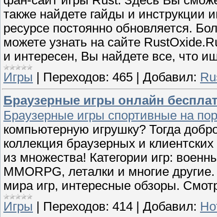
фан-сайт игры Rust. Здесь Вы сможе
также найдете гайды и инструкции и
ресурсе постоянно обновляется. Б
можете узнать на сайте RustOxide.R
и интересен, Вы найдете все, что и
Игры
|
Переходов:
465
|
Добавил:
Ru
Браузерные игры онлайн бесплатн
Браузерные игры спортивные на по
компьютерную игрушку? Тогда добро
коллекция браузерных и клиентских
из множества! Категории игр: военн
MMORPG, леталки и многие другие. К
мира игр, интересные обзоры. Смот
Игры
|
Переходов:
414
|
Добавил:
Ho