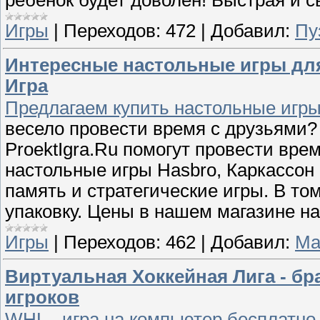
ребенок будет доволен! Быстрая и 
Игры
|
Переходов:
472
|
Добавил:
Пу
Интересные настольные игры для
Игра
Предлагаем купить настольные игры 
весело провести время с друзьями?
ProektIgra.Ru помогут провести вре
настольные игры Hasbro, Каркассон 
память и стратегические игры. В т
упаковку. Цены в нашем магазине на
Игры
|
Переходов:
462
|
Добавил:
Ма
Виртуальная Хоккейная Лига - б
игроков
WHL - игра на компьютер бесплатно 