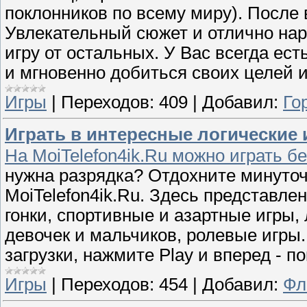
поклонников по всему миру). После
Увлекательный сюжет и отлично на
игру от остальных. У Вас всегда ест
и мгновенно добиться своих целей и
Игры
|
Переходов:
409
|
Добавил:
Го
Играть в интересные логические
На MoiTelefon4ik.Ru можно играть б
нужна разрядка? Отдохните минуточ
MoiTelefon4ik.Ru. Здесь представле
гонки, спортивные и азартные игры, 
девочек и мальчиков, ролевые игры
загрузки, нажмите Play и вперед - 
Игры
|
Переходов:
454
|
Добавил:
Фл