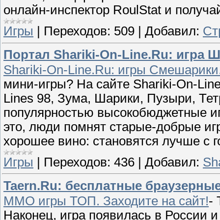
онлайн-инспектор RoulStat и получа
Игры
|
Переходов:
509
|
Добавил:
Ст
Портал Shariki-On-Line.Ru: игра Ш
Shariki-On-Line.Ru: игры Смешарики
мини-игры? На сайте Shariki-On-Lin
Lines 98, Зума, Шарики, Пузыри, Тет
популярностью высокобюджетные игр
это, люди помнят старые-добрые игр
хорошее вино: становятся лучше с 
Игры
|
Переходов:
436
|
Добавил:
Sh
Taern.Ru: бесплатные браузерные
MMO игры ТОП. Заходите на сайт!
-
Наконец, игра появилась в России и