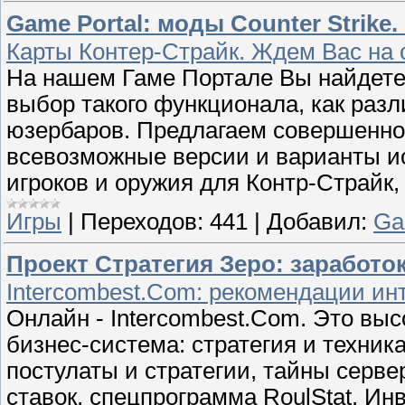
Game Portal: моды Counter Strike.
Карты Контер-Страйк. Ждем Вас на 
На нашем Гаме Портале Вы найдете 
выбор такого функционала, как ра
юзербаров. Предлагаем совершенно
всевозможные версии и варианты ис
игроков и оружия для Контр-Страйк, 
Игры
|
Переходов:
441
|
Добавил:
Ga
Проект Стратегия Зеро: заработо
Intercombest.Com: рекомендации ин
Онлайн - Intercombest.Com. Это вы
бизнес-система: стратегия и техник
постулаты и стратегии, тайны серв
ставок, спецпрограмма RoulStat. Ин