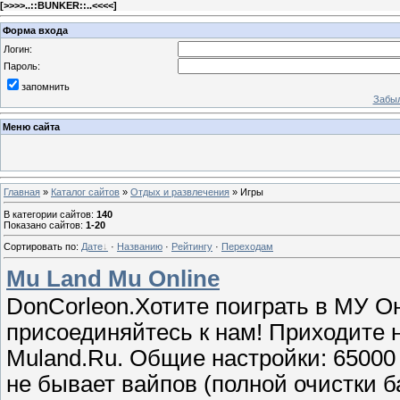
[
>>>>..::BUNKER::..<<<<
]
Форма входа
Логин:
Пароль:
запомнить
Забыл
Меню сайта
Главная
»
Каталог сайтов
»
Отдых и развлечения
» Игры
В категории сайтов
:
140
Показано сайтов
:
1-20
Сортировать по
:
Дате
·
Названию
·
Рейтингу
·
Переходам
Mu Land Mu Online
DonCorleon.Хотите поиграть в МУ О
присоединяйтесь к нам! Приходите 
Muland.Ru. Общие настройки: 65000 
не бывает вайпов (полной очистки б