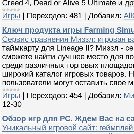
Creed 4, Dead or Alive 5 Ultimate и 
Игры
|
Переходов:
481
|
Добавил:
Al
Ключ продукта игры Farming Simu
Сервис сравнения Миззл: игровая
таймкарту для Lineage II? Миззл - 
сможете найти лучшее место для по
среди различных торговых площадок
широкий каталог игровых товаров. 
пользователи могут оставить свое м
Игры
|
Переходов:
454
|
Добавил:
Ми
12-30
Обзор игр для PC. Ждем Вас на са
Уникальный игровой сайт: геймплей