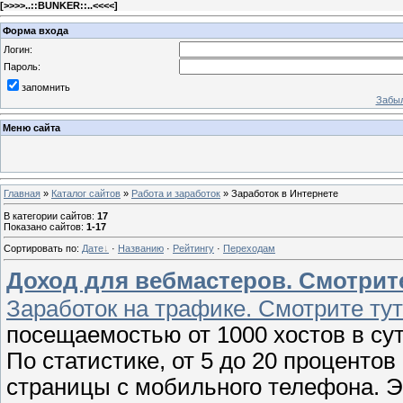
[
>>>>..::BUNKER::..<<<<
]
Форма входа
Логин:
Пароль:
запомнить
Забыл
Меню сайта
Главная
»
Каталог сайтов
»
Работа и заработок
» Заработок в Интернете
В категории сайтов
:
17
Показано сайтов
:
1-17
Сортировать по
:
Дате
·
Названию
·
Рейтингу
·
Переходам
Доход для вебмастеров. Смотрите
Заработок на трафике. Смотрите тут
посещаемостью от 1000 хостов в су
По статистике, от 5 до 20 проценто
страницы с мобильного телефона. Э