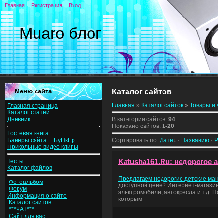
Главная
Регистрация
Вход
Muaro блог
Меню сайта
Каталог сайтов
Главная
»
Каталог сайтов
»
Товары и 
Главная страница
Каталог статей
В категории сайтов
:
94
Дневник
Показано сайтов
:
1-20
Гостевая книга
Сортировать по
:
Дате
·
Названию
·
Р
Банеры сайта ..::БуНкЕр::..
Прикольные видео клипы
Katusha161.Ru: недорогое 
Тесты
Каталог файлов
Предлагаем недорогие детские ман
Фотоальбом
доступной цене? Интернет-магазин 
Форум
электромобили, автокресла и т.д. П
Информация о сайте
которым
Каталог сайтов
***ЧАТ***
Сайт для вас