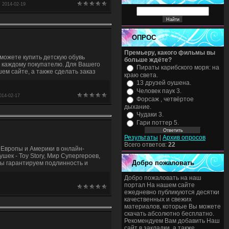
:
2014-02-19
ОПРОС
Премьеру, какого фильмы вы
 сможете купить детскую обувь
больше ждёте?
к каждому покупателю. Для Вашего
Пираты карибского моря: на
м сайте, а также сделать заказ
краю света.
13 друзей оушена.
Человек паук 3.
014-02-17
Форсаж , четвёртое
дыхание.
Чудаки 3.
Гари поттер 5.
Результаты
|
Архив опросов
Всего ответов:
22
з Европы и Америки в онлайн-
ек - Toy Story, Мир Супергероев,
Добро пожаловать
Мы гарантируем подлинность и
Добро пожаловать на наш
портал На нашем сайте
ежедневно публикуются десятки
качественных и свежих
материалов, которые Вы можете
скачать абсолютно бесплатно.
Рекомендуем Вам добавить Наш
сайт в закладки, а также