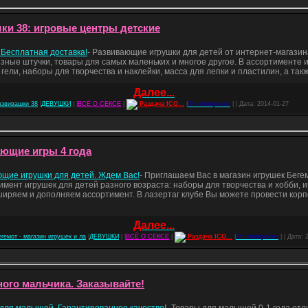
ки 38: игровые центры детские
 Бесплатная доставка!
- Развивающие игрушки для детей от интернет-магази
езные штучки, товары для самых маленьких и многое другое. В ассортименте
гели, наборы для творчества и наклейки, масса для лепки и пластилин, а такж
Далее...
азвивашки 38
|
ДЕВУШКИ
| |
ВСЁ О СЕКСЕ
|
Раздача ICQ...
|
Это интересно
| | Дата:
2014-01-27
ающие игры 4 года
ющие игрушки для детей. Ждем Вас!
- Приглашаем Вас в магазин игрушек Бегем
имент игрушек для детей разного возраста: наборы для творчества и хобби, 
ширяем и дополняем ассортимент. В лазертаг клубе Вы можете провести корп
Далее...
гемот - магазин игрушек и ла
|
ДЕВУШКИ
| |
ВСЁ О СЕКСЕ
|
Раздача ICQ...
|
Это интересно
| | Дата:
ого мальчика. Заказывайте!
для малышей. Гарантированное качество!
- Товары для малышей 0-1 года отли