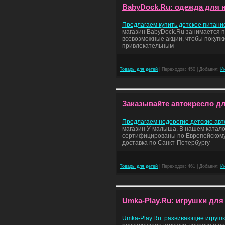
BabyDock.Ru: одежда для 
Предлагаем купить детское питание
магазин BabyDock.Ru занимается п
всевозможные акции, чтобы покупк
привлекательным
Товары для детей
| Переходов: 450 | Добавил:
И
Заказывайте автокресло дл
Предлагаем недорогие детские авт
магазин У малыша. В нашем каталог
сертифицированы по Европейскому
доставка по Санкт-Петербургу
Товары для детей
| Переходов: 461 | Добавил:
И
Umka-Play.Ru: игрушки для 
Umka-Play.Ru: развивающие игрушк