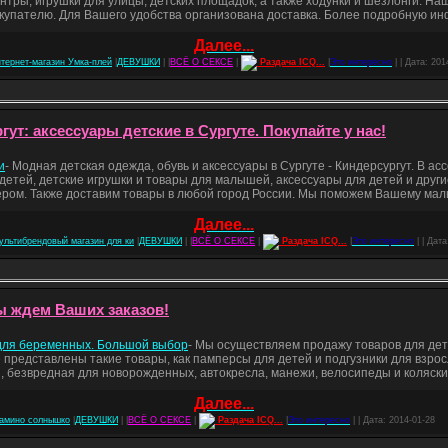
нтры, игрушки для улицы, детских площадок, а также ходунки и шезлонги. Н
купателю. Для Вашего удобства организована доставка. Более подробную и
Далее...
нтернет-магазин Умка-плей
|
ДЕВУШКИ
| |
ВСЁ О СЕКСЕ
|
Раздача ICQ...
|
Это интересно
| | Дата:
201
т: аксессуары детские в Сургуте. Покупайте у нас!
и
- Модная детская одежда, обувь и аксессуары в Сургуте - Киндерсургут. В а
детей, детские игрушки и товары для малышей, аксессуары для детей и друг
рьером. Также доставим товары в любой город России. Мы поможем Вашему ма
Далее...
ультибрендовый магазин для ки
|
ДЕВУШКИ
| |
ВСЁ О СЕКСЕ
|
Раздача ICQ...
|
Это интересно
| | Дат
ы ждем Ваших заказов!
 для беременных. Большой выбор
- Мы осуществляем продажу товаров для дет
 представлены такие товары, как памперсы для детей и подгузники для взрос
, безвредная для новорожденных, автокресла, манежи, велосипеды и коляски,
Далее...
амино солнышко
|
ДЕВУШКИ
| |
ВСЁ О СЕКСЕ
|
Раздача ICQ...
|
Это интересно
| | Дата:
2014-01-28