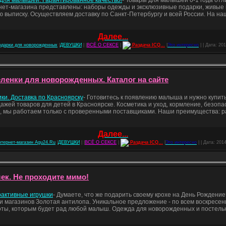
нет-магазина представлены: наборы одежды и эксклюзивные подарки, живые 
 выписку. Осуществляем доставку по Санкт-Петербургу и всей России. На н
Далее...
одарки для новорожденных
|
ДЕВУШКИ
| |
ВСЁ О СЕКСЕ
|
Раздача ICQ...
|
Это интересно
| | Дата:
201
ленки для новорожденных. Каталог на сайте
ики. Доставка по Красноярску
- Готовитесь к появлению малыша и нужно купит
жей товаров для детей в Красноярске. Косметика и уход, кормление, безопас
, мы работаем только с проверенными поставщиками. Наши преимущества: р
Далее...
нтернет-магазин Agu24.Ru
|
ДЕВУШКИ
| |
ВСЁ О СЕКСЕ
|
Раздача ICQ...
|
Это интересно
| | Дата:
2014
ек. Не проходите мимо!
рактивные игрушки
- Думаете, что же подарить своему крохе на День Рожден
и магазинов Золотая антилопа. Уникальное предложение - по всем воскресень
боты, которым будет рад любой малыш. Одежда для новорожденных и постел