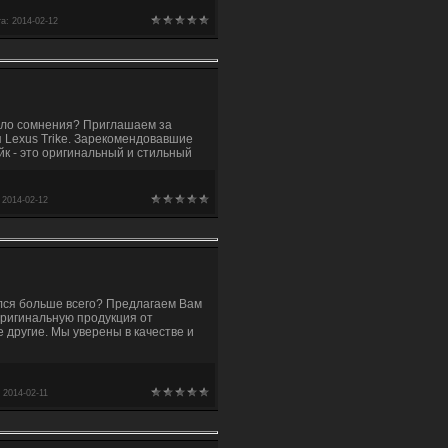
та:
2014-02-12
вало сомнения? Приглашаем за
я Lexus Trike. Зарекомендовавшие
айк - это оригинальный и стильный
:
2014-02-12
ился больше всего? Предлагаем Вам
ригинальную продукция от
 другие. Мы уверены в качестве и
:
2014-02-11