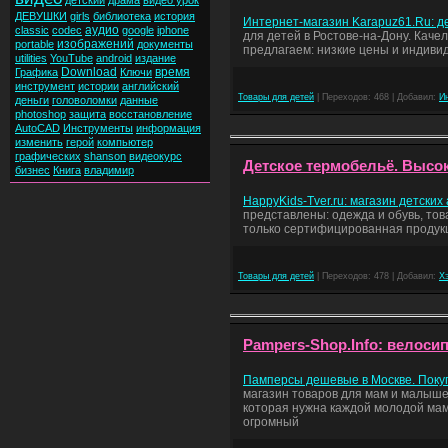
детский
драма
видео урок
ДЕВУШКИ
girls
библиотека
история
Интернет-магазин Karapuz61.Ru: де
аудио
classic
codec
google
iphone
для детей в Ростове-на-Дону. Качел
изображений
portable
документы
предлагаем: низкие цены и индивид
utilities
YouTube
android
издание
Download
время
Графика
Ключи
инструмент
истории
английский
Товары для детей
| Переходов: 468 | Добавил:
И
деньги
головоломки
данные
photoshop
защита
восстановление
AutoCAD
Инструменты
информация
изменить
герой
компьютер
графических
shanson
видеокурс
Детское термобельё. Высок
бизнес
Книга
владимир
HappyKids-Tver.ru: магазин детских
представлены: одежда и обувь, тов
только сертифицированная продукц
Товары для детей
| Переходов: 478 | Добавил:
Х
Pampers-Shop.Info: велоси
Памперсы дешевые в Москве. Покуп
магазин товаров для мам и малыше
которая нужна каждой молодой маме
огромный