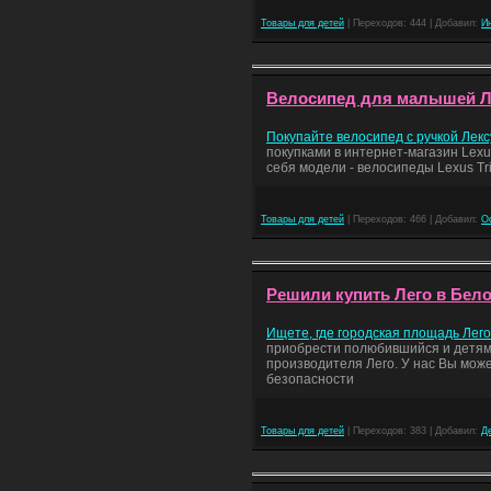
Товары для детей
| Переходов: 444 | Добавил:
И
Велосипед для малышей Лек
Покупайте велосипед с ручкой Лекс
покупками в интернет-магазин Lexu
себя модели - велосипеды Lexus Tri
Товары для детей
| Переходов: 466 | Добавил:
О
Решили купить Лего в Бело
Ищете, где городская площадь Лего
приобрести полюбившийся и детям 
производителя Лего. У нас Вы може
безопасности
Товары для детей
| Переходов: 383 | Добавил:
Д