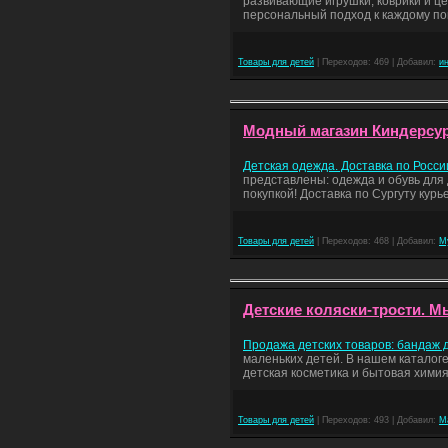
развивающие игрушки, коврики и це
персональный подход к каждому по
Товары для детей
| Переходов: 469 | Добавил:
и
Модный магазин Киндерсургу
Детская одежда. Доставка по Росси
представлены: одежда и обувь для 
покупкой! Доставка по Сургуту ку
Товары для детей
| Переходов: 468 | Добавил:
М
Детские коляски-трости. М
Продажа детских товаров: бандаж
маленьких детей. В нашем каталоге
детская косметика и бытовая химия
Товары для детей
| Переходов: 493 | Добавил:
М