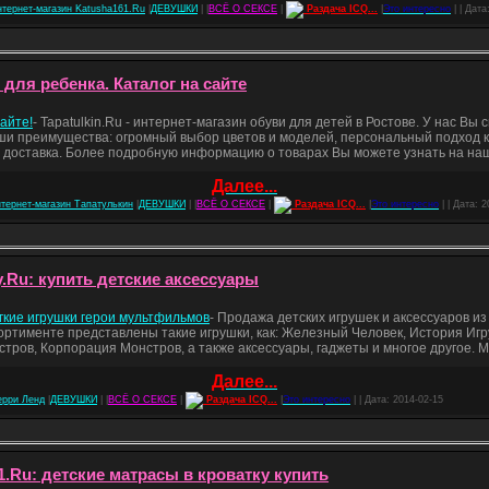
нтернет-магазин Katusha161.Ru
|
ДЕВУШКИ
| |
ВСЁ О СЕКСЕ
|
Раздача ICQ...
|
Это интересно
| | Дата
 для ребенка. Каталог на сайте
айте!
- Tapatulkin.Ru - интернет-магазин обуви для детей в Ростове. У нас Вы
Наши преимущества: огромный выбор цветов и моделей, персональный подход 
 доставка. Более подробную информацию о товарах Вы можете узнать на наше
Далее...
нтернет-магазин Тапатулькин
|
ДЕВУШКИ
| |
ВСЁ О СЕКСЕ
|
Раздача ICQ...
|
Это интересно
| | Дата:
2
y.Ru: купить детские аксессуары
гкие игрушки герои мультфильмов
- Продажа детских игрушек и аксессуаров и
ртименте представлены такие игрушки, как: Железный Человек, История Игруш
тров, Корпорация Монстров, а также аксессуары, гаджеты и многое другое. 
Далее...
ерри Ленд
|
ДЕВУШКИ
| |
ВСЁ О СЕКСЕ
|
Раздача ICQ...
|
Это интересно
| | Дата:
2014-02-15
1.Ru: детские матрасы в кроватку купить