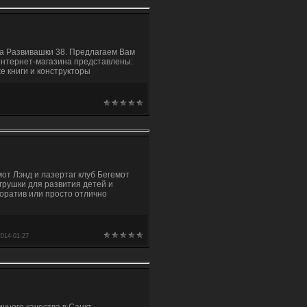
на Развивашки 38. Предлагаем Вам
 интернет-магазина представлены:
е книги и конструкторы
от Лэнд и лазертаг клуб Бегемот
игрушки для развития детей и
оратив или просто отлично
2014-01-27
чного качества в Санкт-